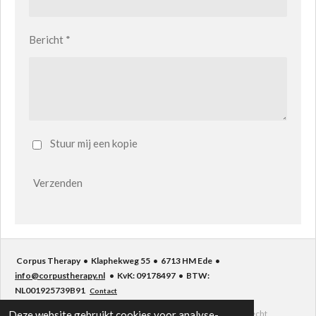
Bericht *
Stuur mij een kopie
Verzenden
Corpus Therapy • Klaphekweg 55 • 6713 HM Ede •
info@corpustherapy.nl
• KvK: 09178497 • BTW:
NL001925739B91
Contact
Home
Privacyverklaring & Cookies beleid
Klacht- en tuchtrecht
Deze website gebruikt cookies voor analyse-