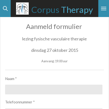
Ga
Corpus
Therapy
direct
naar
Aanmeld formulier
de
hoofdinhoud
lezing fysische vasculaire therapie
dinsdag 27 oktober 2015
Aanvang: 19.00 uur
Naam *
Telefoonnummer *